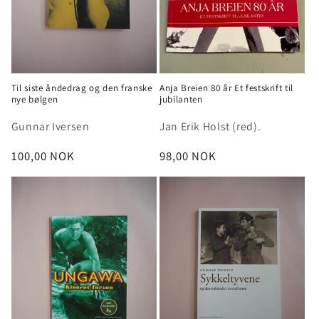
Til siste åndedrag og den franske
Anja Breien 80 år Et festskrift til
nye bølgen
jubilanten
Gunnar Iversen
Jan Erik Holst (red).
Vanlig
100,00 NOK
Vanlig
98,00 NOK
pris
pris