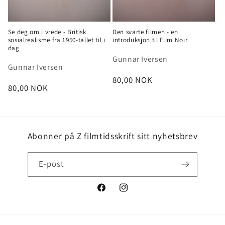
Se deg om i vrede - Britisk
Den svarte filmen - en
sosialrealisme fra 1950-tallet til i
introduksjon til Film Noir
dag
Gunnar Iversen
Gunnar Iversen
Vanlig
80,00 NOK
Vanlig
80,00 NOK
pris
pris
Abonner på Z filmtidsskrift sitt nyhetsbrev
E-post
Facebook
Instagram