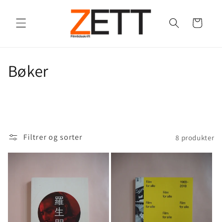
Gå videre
til
innholdet
Handlekurv
S
Bøker
a
m
l
Filtrer og sorter
8 produkter
i
n
g
: