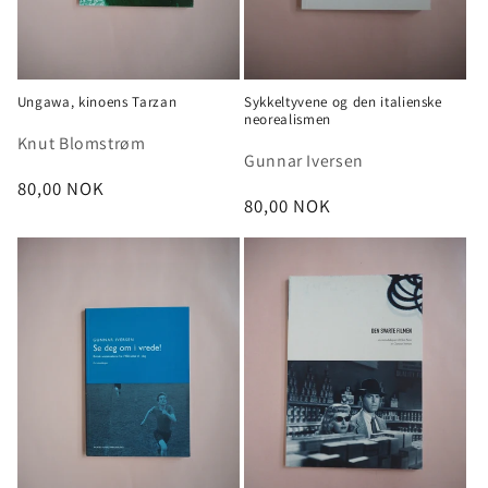
Ungawa, kinoens Tarzan
Sykkeltyvene og den italienske
neorealismen
Knut Blomstrøm
Gunnar Iversen
Vanlig
80,00 NOK
Vanlig
80,00 NOK
pris
pris