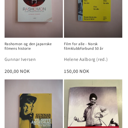
Rashomon og den japanske
Film for alle - Norsk
filmens historie
filmklubbforbund 50 år
Gunnar Iversen
Helene Aalborg (red.)
Vanlig
200,00 NOK
Vanlig
150,00 NOK
pris
pris