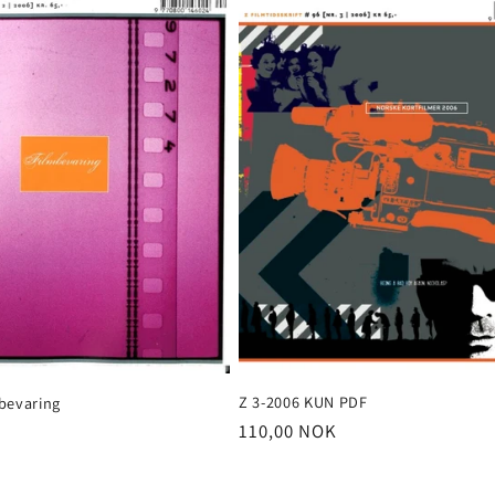
Z 3-2006 KUN PDF
bevaring
Vanlig
110,00 NOK
pris