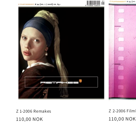
n
g
:
Z 2-2006 Film
Z 1-2006 Remakes
Vanlig
110,00 NOK
Vanlig
110,00 NOK
pris
pris