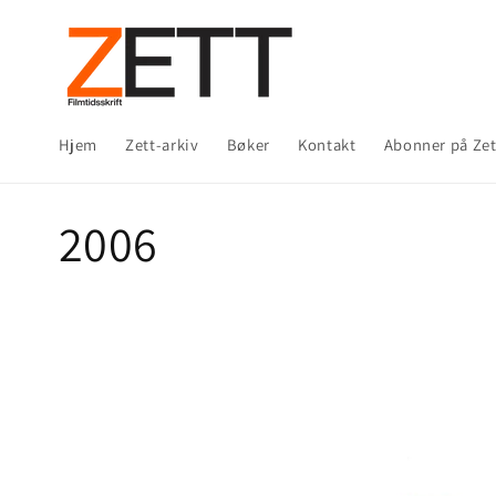
Gå videre
til
innholdet
Hjem
Zett-arkiv
Bøker
Kontakt
Abonner på Zet
S
2006
a
m
l
i