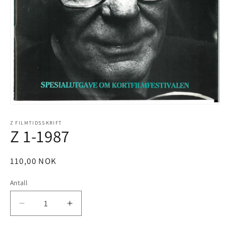
Åpne
medie
1
Z FILMTIDSSKRIFT
Z 1-1987
i
modal
Vanlig
110,00 NOK
pris
Antall
Antall
Senk
Øk
antallet
antallet