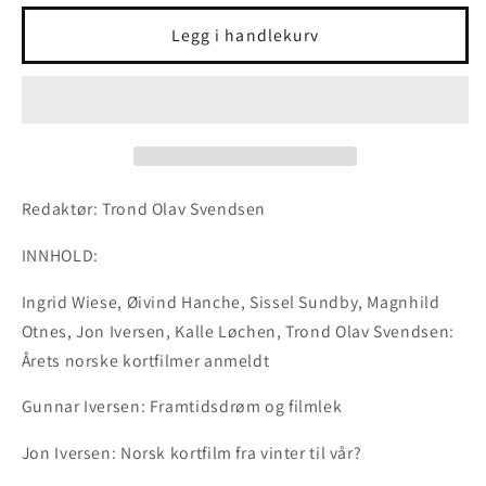
for
for
Z
Z
Legg i handlekurv
1-
1-
1987
1987
Redaktør: Trond Olav Svendsen
INNHOLD:
Ingrid Wiese, Øivind Hanche, Sissel Sundby, Magnhild
Otnes, Jon Iversen, Kalle Løchen, Trond Olav Svendsen:
Årets norske kortfilmer anmeldt
Gunnar Iversen: Framtidsdrøm og filmlek
Jon Iversen: Norsk kortfilm fra vinter til vår?