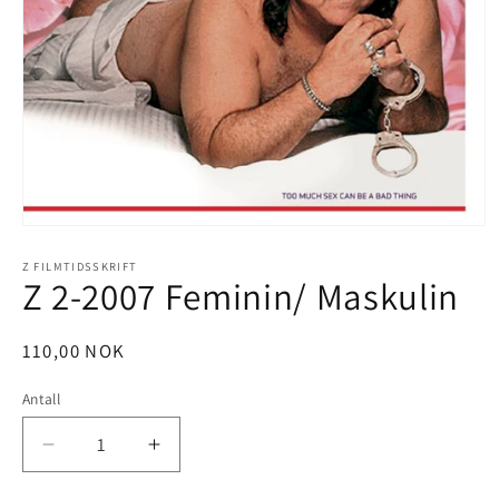
Åpne
medie
1
Z FILMTIDSSKRIFT
Z 2-2007 Feminin/ Maskulin
i
modal
Vanlig
110,00 NOK
pris
Antall
Antall
Senk
Øk
antallet
antallet