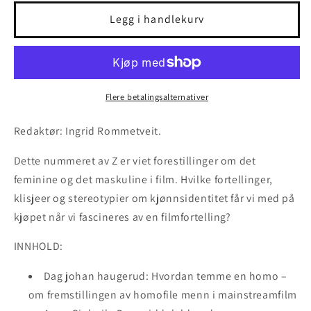
for
for
Z
Z
Legg i handlekurv
2-
2-
2007
2007
Feminin/
Feminin/
Maskulin
Maskulin
Flere betalingsalternativer
Redaktør: Ingrid Rommetveit.
Dette nummeret av Z er viet forestillinger om det
feminine og det maskuline i film. Hvilke fortellinger,
klisjeer og stereotypier om kjønnsidentitet får vi med på
kjøpet når vi fascineres av en filmfortelling?
INNHOLD:
Dag johan haugerud: Hvordan temme en homo –
om fremstillingen av homofile menn i mainstreamfilm